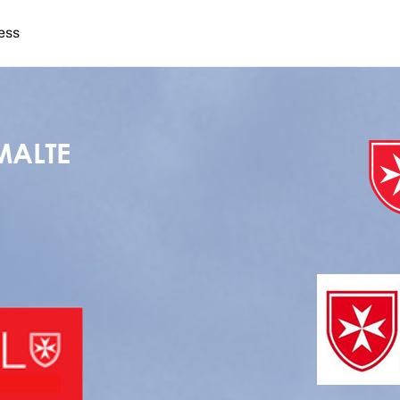
Back
ess
To
Top